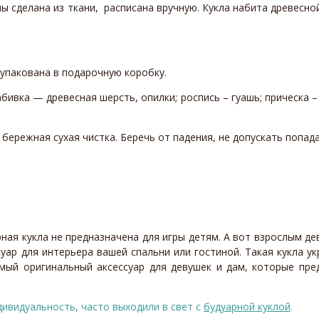
лы сделана из ткани, расписана вручную. Кукла набита древесно
 упакована в подарочную коробку.
абивка — древесная шерсть, опилки; роспись – гуашь; прическа
 бережная сухая чистка. Беречь от падения, не допускать попад
рная кукла не предназначена для игры детям. А вот взрослым д
ар для интерьера вашей спальни или гостиной. Такая кукла ук
мый оригинальный аксессуар для девушек и дам, которые пре
дивидуальность, часто выходили в свет с
будуарной куклой
.