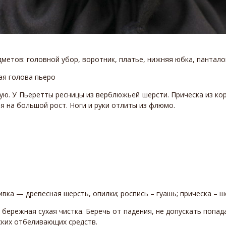
метов: головной убор, воротник, платье, нижняя юбка, пантало
ную. У Пьеретты ресницы из верблюжьей шерсти. Прическа из ко
я на большой рост. Ноги и руки отлиты из флюмо.
бивка — древесная шерсть, опилки; роспись – гуашь; прическа – 
 бережная сухая чистка. Беречь от падения, не допускать попад
ских отбеливающих средств.