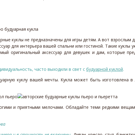
арные куклы не предназначены для игры детям. А вот взрослым 
суар для интерьера вашей спальни или гостиной. Такие куклы ук
мый оригинальный аксессуар для девушек и дам, которые пре
дивидуальность, часто выходили в свет с
будуарной куклой
.
дуарную куклу вашей мечты. Кукла может быть изготовлена в
рогими и приятными мелочами. Обладайте теми редкими вещам
римера и в стоимость не включены.
Диван, кресло, стул, банкет